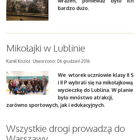
wrażeń, ponieważ było ich
bardzo dużo.
Mikołajki w Lublinie
Kamil Kozioł
Utworzono: 06 grudzień 2016
We wtorek uczniowie klasy II S
i II P wybrali się na mikołajkową
wycieczkę do Lublina. W planie
było mnóstwo atrakcji,
zarówno sportowych, jak i edukacyjnych.
Wszystkie drogi prowadzą do
Warszawy...