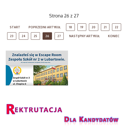
Strona 26 z 27
START
POPRZEDNI ARTYKUŁ
18
19
20
21
22
23
24
25
26
27
NASTĘPNY ARTYKUŁ
KONIEC