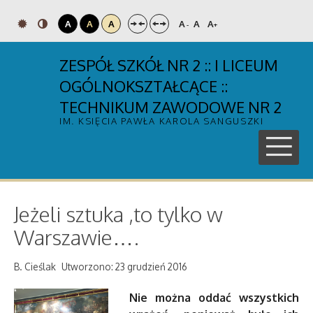
A
A
A
A
A
A
-
+
ZESPÓŁ SZKÓŁ NR 2 :: I LICEUM
OGÓLNOKSZTAŁCĄCE ::
TECHNIKUM ZAWODOWE NR 2
IM. KSIĘCIA PAWŁA KAROLA SANGUSZKI
Jeżeli sztuka ,to tylko w
Warszawie….
B. Cieślak
Utworzono: 23 grudzień 2016
Nie można oddać wszystkich