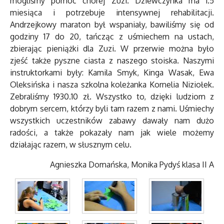
mogliśmy pomóc chorej Zuzi. Dziewczynka ma 1.5
miesiąca i potrzebuje intensywnej rehabilitacji.
Andrzejkowy maraton był wspaniały, bawiliśmy się od
godziny 17 do 20, tańcząc z uśmiechem na ustach,
zbierając pieniążki dla Zuzi. W przerwie można było
zjeść także pyszne ciasta z naszego stoiska. Naszymi
instruktorkami były: Kamila Smyk, Kinga Wasak, Ewa
Oleksińska i nasza szkolna koleżanka Kornelia Niziołek.
Zebraliśmy 1930.10 zł. Wszystko to, dzięki ludziom z
dobrym sercem, którzy byli tam razem z nami. Uśmiechy
wszystkich uczestników zabawy dawały nam dużo
radości, a także pokazały nam jak wiele możemy
działając razem, w słusznym celu.
Agnieszka Domańska, Monika Pydyś klasa II A