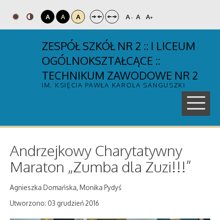
A
A
A
A
A
A
-
+
ZESPÓŁ SZKÓŁ NR 2 :: I LICEUM
OGÓLNOKSZTAŁCĄCE ::
TECHNIKUM ZAWODOWE NR 2
IM. KSIĘCIA PAWŁA KAROLA SANGUSZKI
Andrzejkowy Charytatywny
Maraton „Zumba dla Zuzi!!!”
Agnieszka Domańska, Monika Pydyś
Utworzono: 03 grudzień 2016