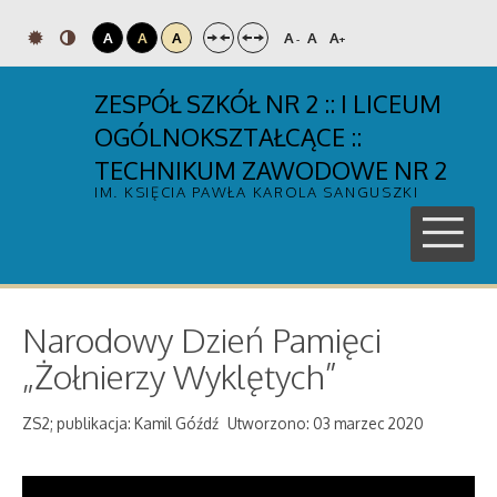
A
A
A
A
A
A
-
+
ZESPÓŁ SZKÓŁ NR 2 :: I LICEUM
OGÓLNOKSZTAŁCĄCE ::
TECHNIKUM ZAWODOWE NR 2
IM. KSIĘCIA PAWŁA KAROLA SANGUSZKI
Narodowy Dzień Pamięci
„Żołnierzy Wyklętych”
ZS2; publikacja: Kamil Góźdź
Utworzono: 03 marzec 2020