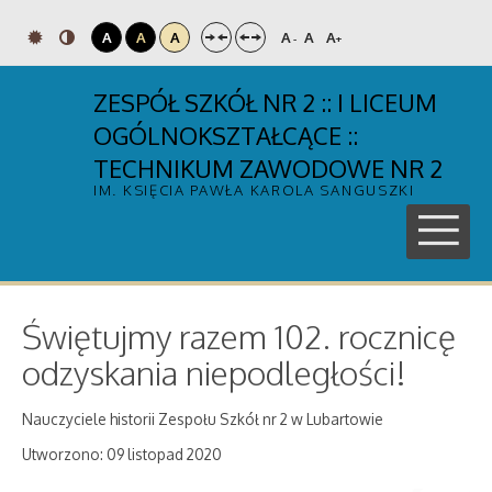
A
A
A
A
A
A
-
+
ZESPÓŁ SZKÓŁ NR 2 :: I LICEUM
OGÓLNOKSZTAŁCĄCE ::
TECHNIKUM ZAWODOWE NR 2
IM. KSIĘCIA PAWŁA KAROLA SANGUSZKI
Świętujmy razem 102. rocznicę
odzyskania niepodległości!
Nauczyciele historii Zespołu Szkół nr 2 w Lubartowie
Utworzono: 09 listopad 2020