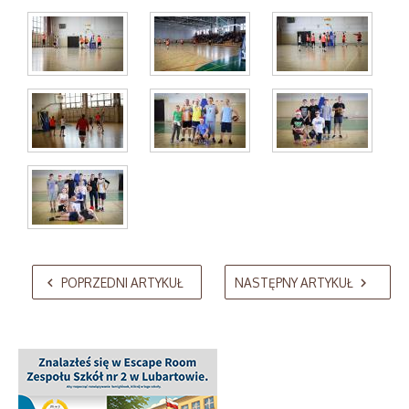
AdmirorGallery 5.2.0
, author/s
Vasiljevski
&
Kekeljevic
.
POPRZEDNI ARTYKUŁ
NASTĘPNY ARTYKUŁ