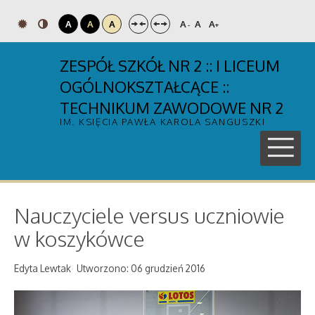
A
A
A
A
A
A
-
+
ZESPÓŁ SZKÓŁ NR 2 :: I LICEUM
OGÓLNOKSZTAŁCĄCE ::
TECHNIKUM ZAWODOWE NR 2
IM. KSIĘCIA PAWŁA KAROLA SANGUSZKI
Nauczyciele versus uczniowie
w koszykówce
Edyta Lewtak
Utworzono: 06 grudzień 2016