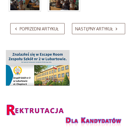
AdmirorGallery 5.2.0
, author/s
Vasiljevski
&
Kekeljevic
.
POPRZEDNI ARTYKUŁ
NASTĘPNY ARTYKUŁ