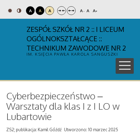
A
A
A
A
A
A
-
+
ZESPÓŁ SZKÓŁ NR 2 :: I LICEUM
OGÓLNOKSZTAŁCĄCE ::
TECHNIKUM ZAWODOWE NR 2
IM. KSIĘCIA PAWŁA KAROLA SANGUSZKI
Cyberbezpieczeństwo –
Warsztaty dla klas I z I LO w
Lubartowie
ZS2; publikacja: Kamil Góźdź
Utworzono: 10 marzec 2025