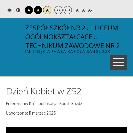
A
A
A
A
A
A
-
+
ZESPÓŁ SZKÓŁ NR 2 :: I LICEUM
OGÓLNOKSZTAŁCĄCE ::
TECHNIKUM ZAWODOWE NR 2
IM. KSIĘCIA PAWŁA KAROLA SANGUSZKI
Dzień Kobiet w ZS2
Przemysław Król; publikacja: Kamil Góźdź
Utworzono: 11 marzec 2025