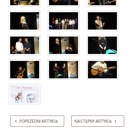
AdmirorGallery 5.2.0
, author/s
Vasiljevski
&
Kekeljevic
.
POPRZEDNI ARTYKUŁ
NASTĘPNY ARTYKUŁ