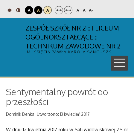
A
A
A
A
A
A
-
+
ZESPÓŁ SZKÓŁ NR 2 :: I LICEUM
OGÓLNOKSZTAŁCĄCE ::
TECHNIKUM ZAWODOWE NR 2
IM. KSIĘCIA PAWŁA KAROLA SANGUSZKI
Sentymentalny powrót do
przeszłości
Dominik Denka
Utworzono: 13 kwiecień 2017
W dniu 12 kwietnia 2017 roku w Sali widowiskowej ZS nr