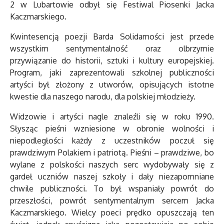
2 w Lubartowie odbył się Festiwal Piosenki Jacka
Kaczmarskiego.
Kwintesencją poezji Barda Solidarności jest przede
wszystkim sentymentalność oraz olbrzymie
przywiązanie do historii, sztuki i kultury europejskiej.
Program, jaki zaprezentowali szkolnej publiczności
artyści był złożony z utworów, opisujących istotne
kwestie dla naszego narodu, dla polskiej młodzieży.
Widzowie i artyści nagle znaleźli się w roku 1990.
Słysząc pieśni wzniesione w obronie wolności i
niepodległości każdy z uczestników poczuł się
prawdziwym Polakiem i patriotą. Pieśni – prawdziwe, bo
wylane z polskości naszych serc wydobywały się z
gardeł uczniów naszej szkoły i dały niezapomniane
chwile publiczności. To był wspaniały powrót do
przeszłości, powrót sentymentalnym sercem Jacka
Kaczmarskiego. Wielcy poeci prędko opuszczają ten