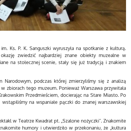
m. Ks. P. K. Sanguszki wyruszyła na spotkanie z kulturą.
kazję zwiedzić najbardziej znane obiekty muzealne w
ne na stołecznej scenie, stały się już tradycją i znakiem
 Narodowym, podczas której zmierzyliśmy się z analizą
ch w zbiorach tego muzeum. Ponieważ Warszawa przywitała
rakowskim Przedmieściem, docierając na Stare Miasto. Po
 - wstąpiliśmy na wspaniałe pączki do znanej warszawskiej
ktakl w Teatrze Kwadrat pt. „Szalone nożyczki”. Znakomite
nakomite humory i utwierdziło w przekonaniu, że „kultura