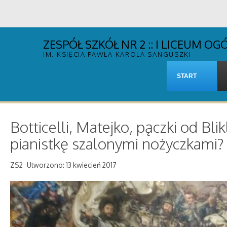
ZESPÓŁ SZKÓŁ NR 2 :: I LICEUM 
IM. KSIĘCIA PAWŁA KAROLA SANGUSZKI
START
Botticelli, Matejko, pączki od Blik
pianistkę szalonymi nożyczkami?
ZS2
Utworzono: 13 kwiecień 2017