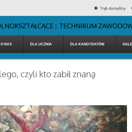
Tryb domyślny
OGÓLNOKSZTAŁCĄCE :: TECHNIKUM ZAWODOW
O NAS
DLA UCZNIA
DLA KANDYDATÓW
GALE
lego, czyli kto zabił znaną