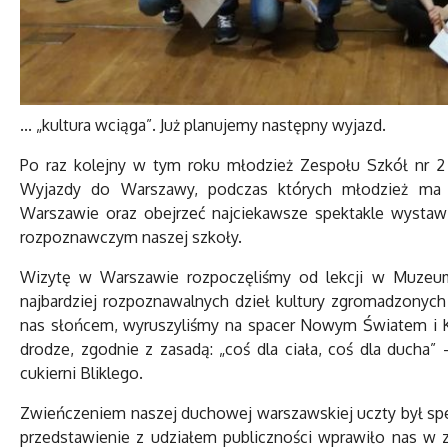
... „kultura wciąga”. Już planujemy następny wyjazd.
Po raz kolejny w tym roku młodzież Zespołu Szkół nr 2 i
Wyjazdy do Warszawy, podczas których młodzież ma o
Warszawie oraz obejrzeć najciekawsze spektakle wystawia
rozpoznawczym naszej szkoły.
Wizytę w Warszawie rozpoczęliśmy od lekcji w Muzeum
najbardziej rozpoznawalnych dzieł kultury zgromadzony
nas słońcem, wyruszyliśmy na spacer Nowym Światem i K
drodze, zgodnie z zasadą: „coś dla ciała, coś dla ducha”
cukierni Bliklego.
Zwieńczeniem naszej duchowej warszawskiej uczty był spe
przedstawienie z udziałem publiczności wprawiło nas w z