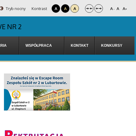
Tryb nocny
Kontrast
A
A
A
A
A
A
-
+
E NR 2
RIA
WSPÓŁPRACA
KONTAKT
KONKURSY