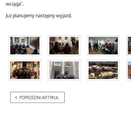
wciąga”.
Już planujemy następny wyjazd.
AdmirorGallery 5.2.0
, author/s
Vasiljevski
&
Kekeljevic
.
POPRZEDNI ARTYKUŁ