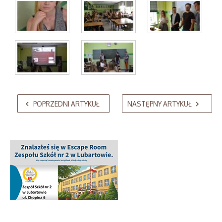
AdmirorGallery 5.2.0
, author/s
Vasiljevski
&
Kekeljevic
.
POPRZEDNI ARTYKUŁ
NASTĘPNY ARTYKUŁ