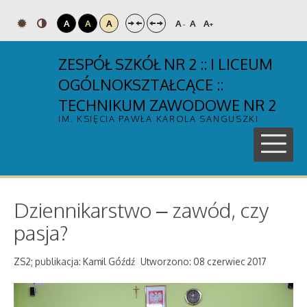
A
A
A
A
A
A
-
+
ZESPÓŁ SZKÓŁ NR 2 :: I LICEUM
OGÓLNOKSZTAŁCĄCE ::
TECHNIKUM ZAWODOWE NR 2
IM. KSIĘCIA PAWŁA KAROLA SANGUSZKI
Dziennikarstwo – zawód, czy
pasja?
ZS2; publikacja: Kamil Góźdź
Utworzono: 08 czerwiec 2017