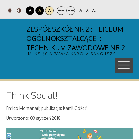
A
A
A
A
A
A
-
+
ZESPÓŁ SZKÓŁ NR 2 :: I LICEUM
OGÓLNOKSZTAŁCĄCE ::
TECHNIKUM ZAWODOWE NR 2
IM. KSIĘCIA PAWŁA KAROLA SANGUSZKI
Think Social!
Enrico Montanari; publikacja: Kamil Góźdź
Utworzono: 03 styczeń 2018