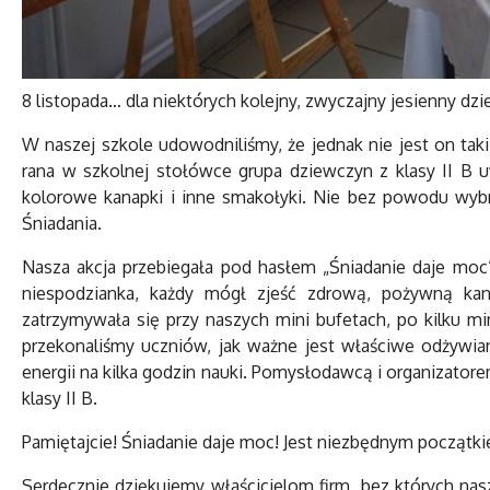
8 listopada… dla niektórych kolejny, zwyczajny jesienny dzi
W naszej szkole udowodniliśmy, że jednak nie jest on taki 
rana w szkolnej stołówce grupa dziewczyn z klasy II B u
kolorowe kanapki i inne smakołyki. Nie bez powodu wybr
Śniadania.
Nasza akcja przebiegała pod hasłem „Śniadanie daje moc”
niespodzianka, każdy mógł zjeść zdrową, pożywną kan
zatrzymywała się przy naszych mini bufetach, po kilku mi
przekonaliśmy uczniów, jak ważne jest właściwe odżywia
energii na kilka godzin nauki. Pomysłodawcą i organizatore
klasy II B.
Pamiętajcie! Śniadanie daje moc! Jest niezbędnym początk
Serdecznie dziękujemy właścicielom firm, bez których na