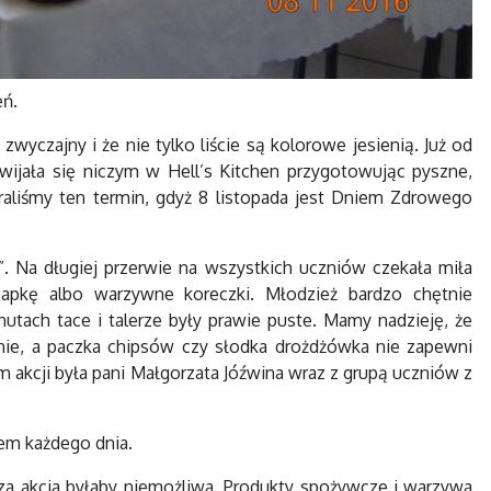
eń.
zwyczajny i że nie tylko liście są kolorowe jesienią. Już od
wijała się niczym w Hell’s Kitchen przygotowując pyszne,
aliśmy ten termin, gdyż 8 listopada jest Dniem Zdrowego
. Na długiej przerwie na wszystkich uczniów czekała miła
apkę albo warzywne koreczki. Młodzież bardzo chętnie
nutach tace i talerze były prawie puste. Mamy nadzieję, że
nie, a paczka chipsów czy słodka drożdżówka nie zapewni
m akcji była pani Małgorzata Jóźwina wraz z grupą uczniów z
iem każdego dnia.
sza akcja byłaby niemożliwa. Produkty spożywcze i warzywa