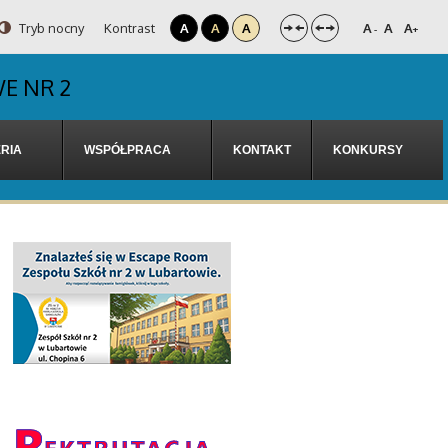
Tryb nocny
Kontrast
A
A
A
A
A
A
-
+
E NR 2
RIA
WSPÓŁPRACA
KONTAKT
KONKURSY