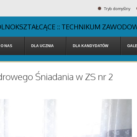
Tryb domyślny
OGÓLNOKSZTAŁCĄCE :: TECHNIKUM ZAWODOW
O NAS
DLA UCZNIA
DLA KANDYDATÓW
GALE
Zdrowego Śniadania w ZS nr 2