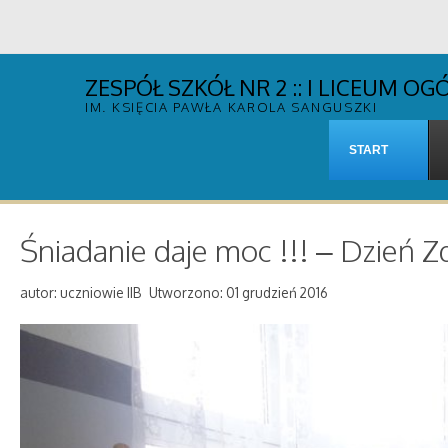
ZESPÓŁ SZKÓŁ NR 2 :: I LICEUM 
IM. KSIĘCIA PAWŁA KAROLA SANGUSZKI
START
Śniadanie daje moc !!! – Dzień 
autor: uczniowie IIB
Utworzono: 01 grudzień 2016