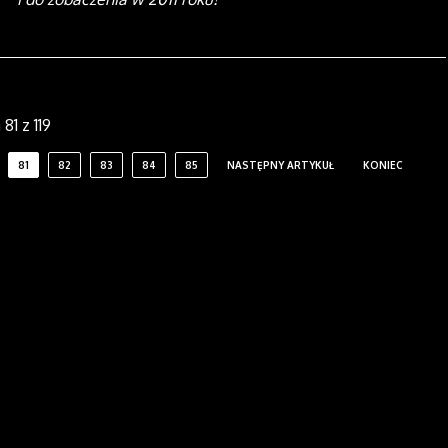
81 z 119
81
82
83
84
85
NASTĘPNY ARTYKUŁ
KONIEC