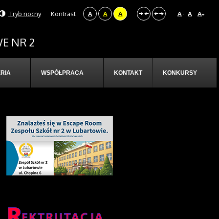
Tryb nocny
Kontrast
A
A
A
A
A
A
-
+
E NR 2
RIA
WSPÓŁPRACA
KONTAKT
KONKURSY