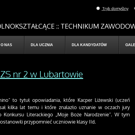
Tryb domyślny
OGÓLNOKSZTAŁCĄCE :: TECHNIKUM ZAWODOW
O NAS
DLA UCZNIA
DLA KANDYDATÓW
GALE
w ZS nr 2 w Lubartowie
ino” to tytuł opowiadania, które Kacper Liżewski (uczeń
isał kilka lat temu i które znalazło uznanie w oczach jury
 Konkursu Literackiego „Moje Boże Narodzenie”. W tym
postanowili przypomnieć uczniowie klasy IId.