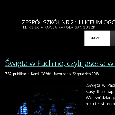
ZESPÓŁ SZKÓŁ NR 2 :: I LICEUM 
IM. KSIĘCIA PAWŁA KAROLA SANGUSZKI
START
Święta w Pachino, czyli jasełka 
ZS2; publikacja: Kamil Góźdź
Utworzono: 22 grudzień 2018
„Święta w Pach
klasy II a) nap
Wojewódzkiego
roku tekst ten 