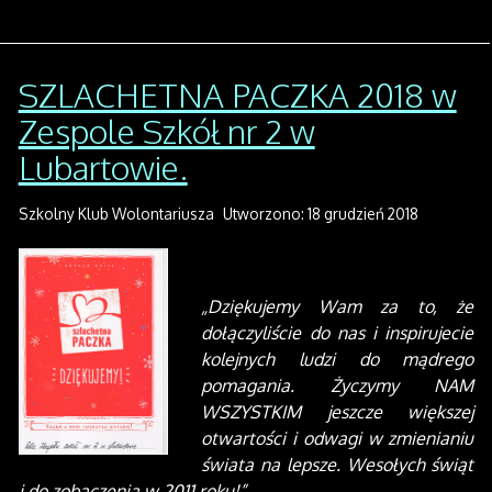
SZLACHETNA PACZKA 2018 w
Zespole Szkół nr 2 w
Lubartowie.
Szkolny Klub Wolontariusza
Utworzono: 18 grudzień 2018
„Dziękujemy Wam za to, że
dołączyliście do nas i
inspirujecie
kolejnych ludzi do mądrego
pomagania. Życzymy NAM
WSZYSTKIM jeszcze większej
otwartości i odwagi w zmienianiu
świata na lepsze. Wesołych świąt
i do zobaczenia w 2011 roku!”