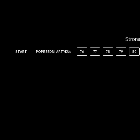
Strona 
START
POPRZEDNI ARTYKUŁ
76
77
78
79
80