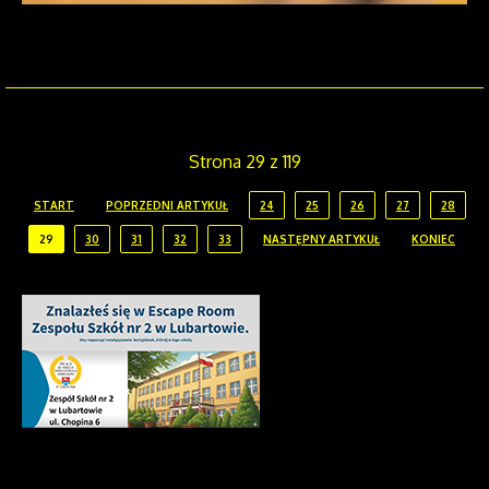
Strona 29 z 119
START
POPRZEDNI ARTYKUŁ
24
25
26
27
28
29
30
31
32
33
NASTĘPNY ARTYKUŁ
KONIEC