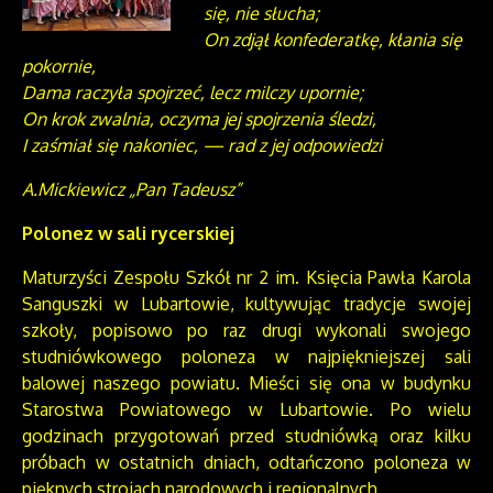
się, nie słucha;
On zdjął konfederatkę, kłania się
pokornie,
Dama raczyła spojrzeć, lecz milczy upornie;
On krok zwalnia, oczyma jej spojrzenia śledzi,
I zaśmiał się nakoniec, — rad z jej odpowiedzi
A.Mickiewicz „Pan Tadeusz”
Polonez w sali rycerskiej
Maturzyści Zespołu Szkół nr 2 im. Księcia Pawła Karola
Sanguszki w Lubartowie, kultywując tradycje swojej
szkoły, popisowo po raz drugi wykonali swojego
studniówkowego poloneza w najpiękniejszej sali
balowej naszego powiatu. Mieści się ona w budynku
Starostwa Powiatowego w Lubartowie. Po wielu
godzinach przygotowań przed studniówką oraz kilku
próbach w ostatnich dniach, odtańczono poloneza w
pięknych strojach narodowych i regionalnych.