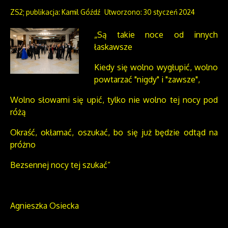
ZS2; publikacja: Kamil Góźdź
Utworzono: 30 styczeń 2024
„Są takie noce od innych
łaskawsze
Kiedy się wolno wygłupić, wolno
powtarzać "nigdy" i "zawsze",
Wolno słowami się upić, tylko nie wolno tej nocy pod
różą
Okraść, okłamać, oszukać, bo się już będzie odtąd na
próżno
Bezsennej nocy tej szukać”
Agnieszka Osiecka