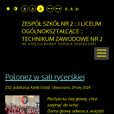
A
A
A
A
A
A
-
+
ZESPÓŁ SZKÓŁ NR 2 :: I LICEUM
OGÓLNOKSZTAŁCĄCE ::
TECHNIKUM ZAWODOWE NR 2
IM. KSIĘCIA PAWŁA KAROLA SANGUSZKI
Polonez w sali rycerskiej
ZS2; publikacja: Kamil Góźdź
Utworzono: 29 luty 2024
Pochyla ku niej głowę, chce
szepnąć do ucha;
Dama głowę odwraca, wstydzi