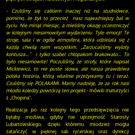
- Czuliśmy się całkiem inaczej niż na studniówce,
pomimo, że był to przecież nasz najważniejszy bal w
życiu. Nie minął miesiąc, a mieliśmy okazję uczestniczyć
w kolejnym niesamowitym wydarzeniu. Tyle emocji! Te
stroje, sala i w ogóle atmosfera, która udzielała się z
każdą chwilą nam wszystkim. „Zarzucaliśmy wyloty
kontusza…” i tylko szabel chłopakom brakowało… To
było niesamowite! Poczuliśmy, że strofy, które napisał
Mickiewicz, to nie puste słowa, ale nasza prawdziwa
polska historia, którą właśnie przeżywamy tu i teraz.
Czuliśmy się POLAKAMI. Mamy nadzieję, że za rok nasi
młodsi koledzy powtórzą ten projekt.-
mówili maturzyści
z „Chopina”.
Realizacja po raz kolejny tego przedsięwzięcia nie
byłaby możliwa, gdyby nie uprzejmość Starosty
Lubartowskiego, dzięki któremu młodzież mogła
zatańczyć w pięknej sali rycerskiej oraz dyrekcji