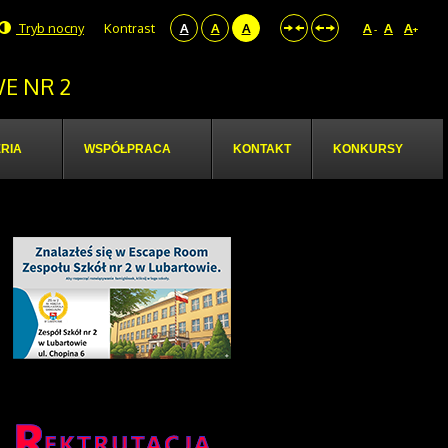
Tryb nocny
Kontrast
A
A
A
A
A
A
-
+
E NR 2
RIA
WSPÓŁPRACA
KONTAKT
KONKURSY