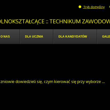
Tryb domyślny
OGÓLNOKSZTAŁCĄCE :: TECHNIKUM ZAWODOW
O NAS
DLA UCZNIA
DLA KANDYDATÓW
GALE
zniowie dowiedzieli się, czym kierować się przy wyborze ...