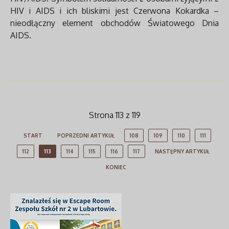
HIV i AIDS i ich bliskimi jest Czerwona Kokardka –
nieodłączny element obchodów Światowego Dnia
AIDS.
Strona 113 z 119
START
POPRZEDNI ARTYKUŁ
108
109
110
111
112
113
114
115
116
117
NASTĘPNY ARTYKUŁ
KONIEC