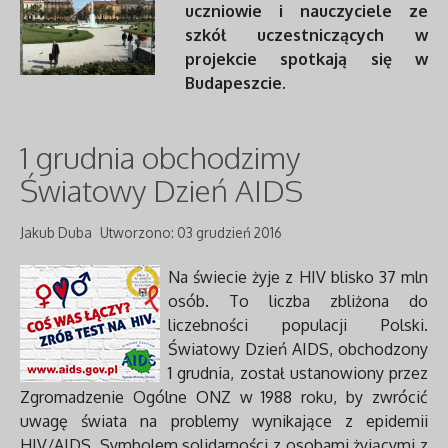
uczniowie i nauczyciele ze
szkół uczestniczących w
projekcie spotkają się w
Budapeszcie.
1 grudnia obchodzimy
Światowy Dzień AIDS
Jakub Duba
Utworzono: 03 grudzień 2016
Na świecie żyje z HIV blisko 37 mln
osób. To liczba zbliżona do
liczebności populacji Polski.
Światowy Dzień AIDS, obchodzony
1 grudnia, został ustanowiony przez
Zgromadzenie Ogólne ONZ w 1988 roku, by zwrócić
uwagę świata na problemy wynikające z epidemii
HIV/AIDS. Symbolem solidarności z osobami żyjącymi z