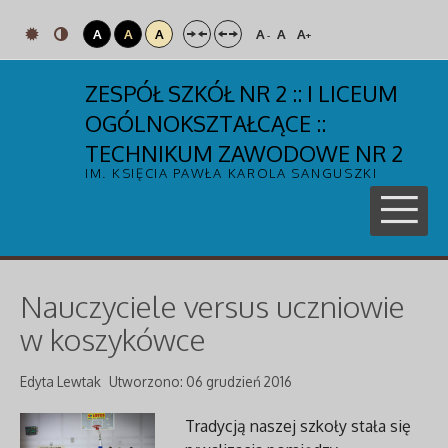
A
A
A
A
A
A
-
+
ZESPÓŁ SZKÓŁ NR 2 :: I LICEUM
OGÓLNOKSZTAŁCĄCE ::
TECHNIKUM ZAWODOWE NR 2
IM. KSIĘCIA PAWŁA KAROLA SANGUSZKI
Nauczyciele versus uczniowie
w koszykówce
Edyta Lewtak
Utworzono: 06 grudzień 2016
Tradycją naszej szkoły stała się