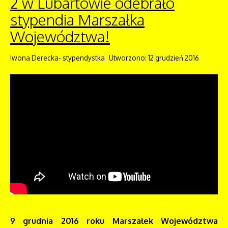
2 w Lubartowie odebrało
stypendia Marszałka
Województwa!
Iwona Derecka- stypendystka
Utworzono: 12 grudzień 2016
9 grudnia 2016 roku Marszałek Województwa