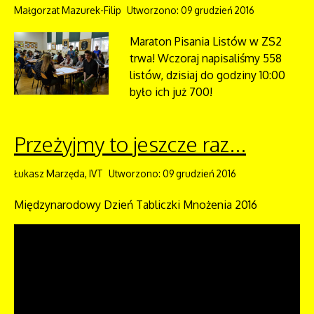
Małgorzat Mazurek-Filip
Utworzono: 09 grudzień 2016
Maraton Pisania Listów w ZS2
trwa! Wczoraj napisaliśmy 558
listów, dzisiaj do godziny 10:00
było ich już 700!
Przeżyjmy to jeszcze raz...
Łukasz Marzęda, IVT
Utworzono: 09 grudzień 2016
Międzynarodowy Dzień Tabliczki Mnożenia 2016