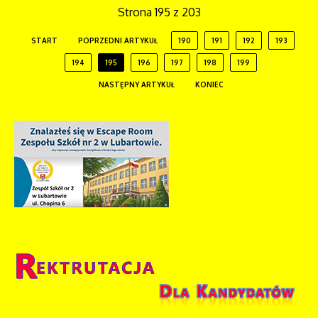
Strona 195 z 203
START
POPRZEDNI ARTYKUŁ
190
191
192
193
194
195
196
197
198
199
NASTĘPNY ARTYKUŁ
KONIEC