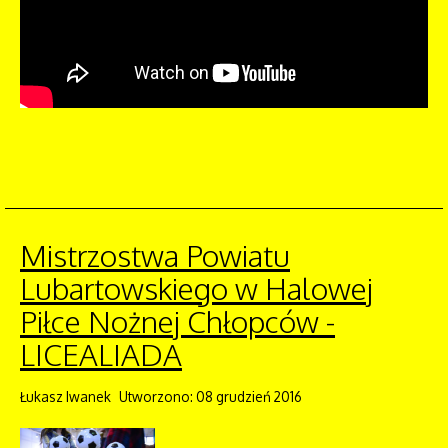
Mistrzostwa Powiatu
Lubartowskiego w Halowej
Piłce Nożnej Chłopców -
LICEALIADA
Łukasz Iwanek
Utworzono: 08 grudzień 2016