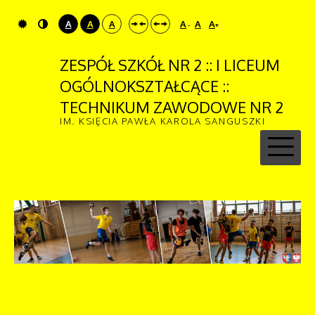
A
A
A
A
A
A
-
+
ZESPÓŁ SZKÓŁ NR 2 :: I LICEUM
OGÓLNOKSZTAŁCĄCE ::
TECHNIKUM ZAWODOWE NR 2
IM. KSIĘCIA PAWŁA KAROLA SANGUSZKI