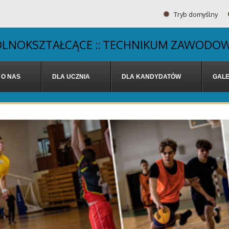
Tryb domyślny
OGÓLNOKSZTAŁCĄCE :: TECHNIKUM ZAWODOW
O NAS
DLA UCZNIA
DLA KANDYDATÓW
GALE