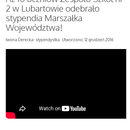
2 w Lubartowie odebrało
stypendia Marszałka
Województwa!
Iwona Derecka- stypendystka
Utworzono: 12 grudzień 2016