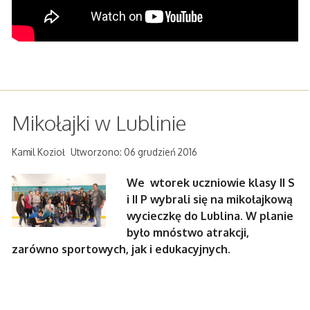
Mikołajki w Lublinie
Kamil Kozioł
Utworzono: 06 grudzień 2016
We wtorek uczniowie klasy II S
i II P wybrali się na mikołajkową
wycieczkę do Lublina. W planie
było mnóstwo atrakcji,
zarówno sportowych, jak i edukacyjnych.