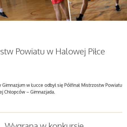
ostw Powiatu w Halowej Piłce
rzy Gimnazjum w Łucce odbył się Półfinał Mistrzostw Powiatu
ej Chłopców – Gimnazjada.
Wygrana w konkursie