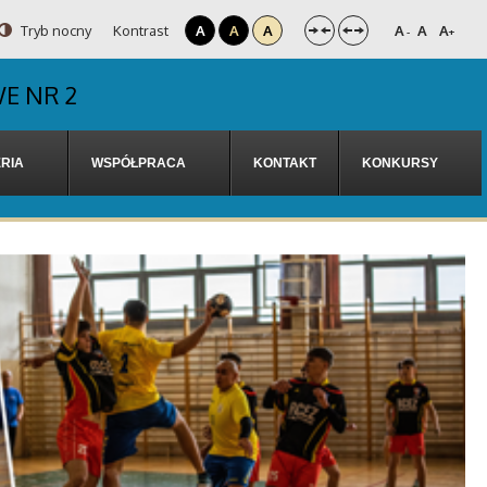
Tryb nocny
Kontrast
A
A
A
A
A
A
-
+
E NR 2
RIA
WSPÓŁPRACA
KONTAKT
KONKURSY