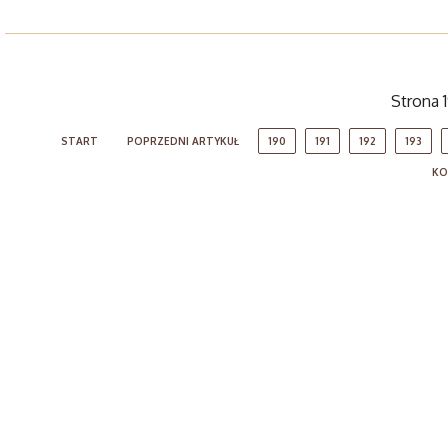
Strona 
START
POPRZEDNI ARTYKUŁ
190
191
192
193
KO