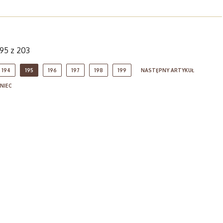
195 z 203
194
195
196
197
198
199
NASTĘPNY ARTYKUŁ
NIEC