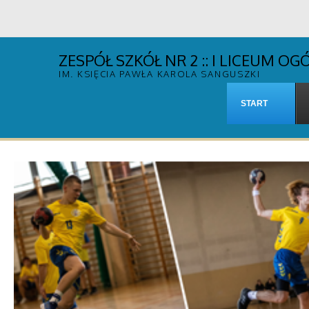
ZESPÓŁ SZKÓŁ NR 2 :: I LICEUM 
IM. KSIĘCIA PAWŁA KAROLA SANGUSZKI
START