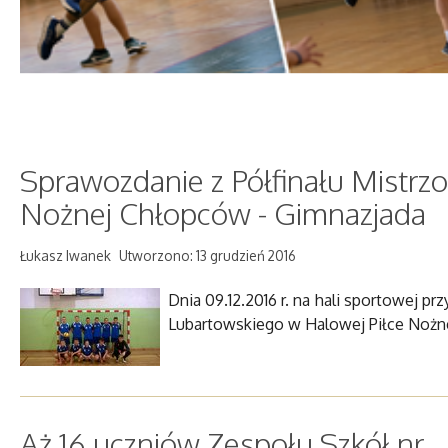
Sprawozdanie z Półfinału Mistrz
Nożnej Chłopców - Gimnazjada
Łukasz Iwanek
Utworzono: 13 grudzień 2016
Dnia 09.12.2016 r. na hali sportowej p
Lubartowskiego w Halowej Piłce Nożn
Aż 16 uczniów Zespołu Szkół nr