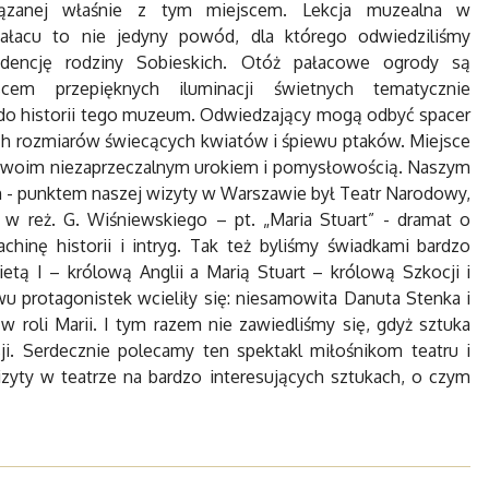
iązanej właśnie z tym miejscem. Lekcja muzealna w
ałacu to nie jedyny powód, dla którego odwiedziliśmy
dencję rodziny Sobieskich. Otóż pałacowe ogrody są
scem przepięknych iluminacji świetnych tematycznie
do historii tego muzeum. Odwiedzający mogą odbyć spacer
ch rozmiarów świecących kwiatów i śpiewu ptaków. Miejsce
s swoim niezaprzeczalnym urokiem i pomysłowością. Naszym
 - punktem naszej wizyty w Warszawie był Teatr Narodowy,
w reż. G. Wiśniewskiego – pt. „Maria Stuart” - dramat o
inę historii i intryg. Tak też byliśmy świadkami bardzo
etą I – królową Anglii a Marią Stuart – królową Szkocji i
u protagonistek wcieliły się: niesamowita Danuta Stenka i
w roli Marii. I tym razem nie zawiedliśmy się, gdyż sztuka
i. Serdecznie polecamy ten spektakl miłośnikom teatru i
izyty w teatrze na bardzo interesujących sztukach, o czym