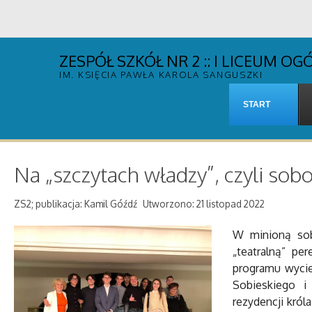
ZESPÓŁ SZKÓŁ NR 2 :: I LICEUM 
IM. KSIĘCIA PAWŁA KAROLA SANGUSZKI
START
Na „szczytach władzy”, czyli sob
ZS2; publikacja: Kamil Góźdź
Utworzono: 21 listopad 2022
W minioną sob
„teatralną” pe
programu wycie
Sobieskiego i
rezydencji król