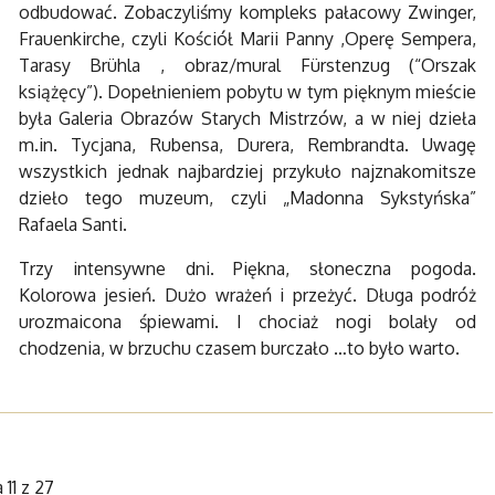
odbudować. Zobaczyliśmy kompleks pałacowy Zwinger,
Frauenkirche, czyli Kościół Marii Panny ,Operę Sempera,
Tarasy Brühla , obraz/mural Fürstenzug (“Orszak
książęcy”). Dopełnieniem pobytu w tym pięknym mieście
była Galeria Obrazów Starych Mistrzów, a w niej dzieła
m.in. Tycjana, Rubensa, Durera, Rembrandta. Uwagę
wszystkich jednak najbardziej przykuło najznakomitsze
dzieło tego muzeum, czyli „Madonna Sykstyńska”
Rafaela Santi.
Trzy intensywne dni. Piękna, słoneczna pogoda.
Kolorowa jesień. Dużo wrażeń i przeżyć. Długa podróż
urozmaicona śpiewami. I chociaż nogi bolały od
chodzenia, w brzuchu czasem burczało …to było warto.
 11 z 27