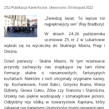
ZS2/Publikacja: Kamil Kozioł
Utworzono: 03 listopad 2022
„Zwiedzaj świat. To lepsze niż
najpiękniejszy sen” (Ray Bradbury)
W dniach 24-26 października
uczniowie ZS nr 2 w Lubartowie
wybrali się na wycieczkę do Skalnego Miasta, Pragi i
Drezna.
Dzień pierwszy - Skalne Miasto. W tym rezerwacie
przyrody zachwyciły nas znajdujące się tam różne
formacje skalne o niesamowitych, fantazyjnych
kształtach. Niektóre z nich otrzymały oryginalne nazwy,
np. Kochankowie, Fotel Babci, Gotycka Brama, Wieża
Elżbiety, Głowa Cukru, Żółw czy Starosta i Starościna.
Urzekły nas piękne wodospady i szmaragdowe jezioro.
Odbyliśmy rejs łódką w towarzystwie Kapitana, który
zabawiał nas barwnymi i humorystycznymi opowieściami.