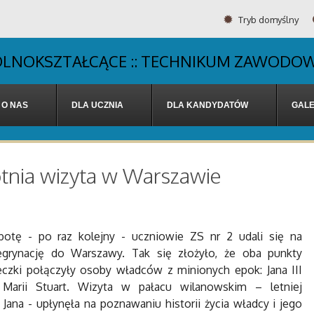
Tryb domyślny
OGÓLNOKSZTAŁCĄCE :: TECHNIKUM ZAWODOW
O NAS
DLA UCZNIA
DLA KANDYDATÓW
GALE
otnia wizyta w Warszawie
otę - po raz kolejny - uczniowie ZS nr 2 udali się na
regrynację do Warszawy. Tak się złożyło, że oba punkty
czki połączyły osoby władców z minionych epok: Jana III
 Marii Stuart. Wizyta w pałacu wilanowskim – letniej
a Jana - upłynęła na poznawaniu historii życia władcy i jego