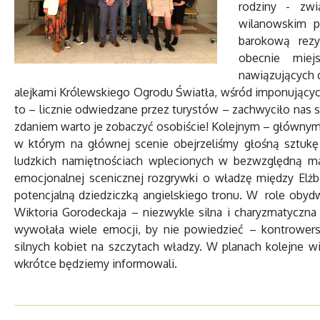
rodziny - zw
wilanowskim p
barokową rezy
obecnie miej
nawiązujących 
alejkami Królewskiego Ogrodu Światła, wśród imponujący
to – licznie odwiedzane przez turystów – zachwyciło na
zdaniem warto je zobaczyć osobiście! Kolejnym – głównym
w którym na głównej scenie obejrzeliśmy głośną sztukę 
ludzkich namiętnościach wplecionych w bezwzględną mach
emocjonalnej scenicznej rozgrywki o władzę między Elżbi
potencjalną dziedziczką angielskiego tronu. W role obydw
Wiktoria Gorodeckaja – niezwykle silna i charyzmatyczna 
wywołała wiele emocji, by nie powiedzieć – kontrowersj
silnych kobiet na szczytach władzy. W planach kolejne w
wkrótce będziemy informowali.