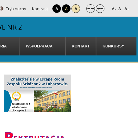
Tryb nocny
Kontrast
A
A
A
A
A
A
-
+
E NR 2
RIA
WSPÓŁPRACA
KONTAKT
KONKURSY