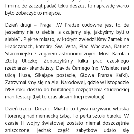
I mimo że zaczął padać lekki deszcz, to naprawdę warto
było zobaczyć to miejsce.
Dzień drugi – Praga. „W Pradze cudowne jest to, że
jesteśmy nie u siebie, a czujemy się, jakbyśmy byli u
siebie” . Piękne miasto, w którym zwiedziliśmy Zamek na
Hradczanach, katedrę Św. Wita, Plac Wacława, Ratusz
Staromiejski z zegarem astronomicznym, Most Karola i
Złotą Uliczkę. Zobaczyliśmy kilka prac czeskiego
rzeźbiarza- skandalisty, Davida Černego (np. Wisielec nad
ulicą Husa, Sikające postacie, Głowa Franza Kafki).
Zatrzymaliśmy się na Alei Narodowej, gdzie w listopadzie
1989 roku doszło do brutalnego rozpędzenia studenckiej
manifestacji (był to czas aksamitnej rewolucji).
Dzień trzeci- Drezno. Miasto to bywa nazywane włoską
Florencją nad niemiecką Łabą. To perła sztuki baroku. W
czasie II wojny światowej zostało niemal doszczętnie
zniszczone, jednak część zabytków udało się