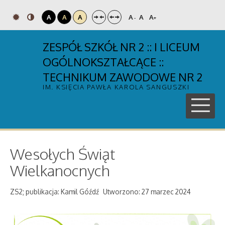
A
A
A
A
A
A
-
+
ZESPÓŁ SZKÓŁ NR 2 :: I LICEUM
OGÓLNOKSZTAŁCĄCE ::
TECHNIKUM ZAWODOWE NR 2
IM. KSIĘCIA PAWŁA KAROLA SANGUSZKI
Wesołych Świąt
Wielkanocnych
ZS2; publikacja: Kamil Góźdź
Utworzono: 27 marzec 2024