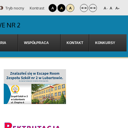
Tryb nocny
Kontrast
A
A
A
A
A
A
-
+
E NR 2
RIA
WSPÓŁPRACA
KONTAKT
KONKURSY