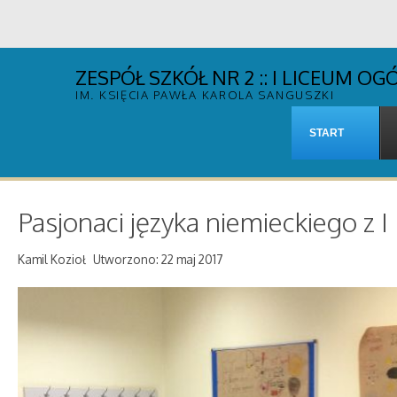
ZESPÓŁ SZKÓŁ NR 2 :: I LICEUM 
IM. KSIĘCIA PAWŁA KAROLA SANGUSZKI
START
Pasjonaci języka niemieckiego z 
Kamil Kozioł
Utworzono: 22 maj 2017