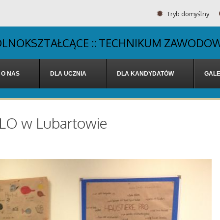
Tryb domyślny
OGÓLNOKSZTAŁCĄCE :: TECHNIKUM ZAWODOW
O NAS
DLA UCZNIA
DLA KANDYDATÓW
GALE
I LO w Lubartowie