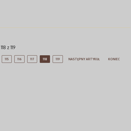
118 z 119
115
116
117
118
119
NASTĘPNY ARTYKUŁ
KONIEC