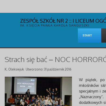
ZESPÓŁ SZKÓŁ NR 2 :: I LICEUM 
IM. KSIĘCIA PAWŁA KAROLA SANGUSZKI
START
Strach się bać – NOC HORRO
K. Oleksiejuk
Utworzono: 31 październik 2016
W piątek, po 
miłośników sil
specjalnym i z
„Naznaczony”. 
dodatkowych si