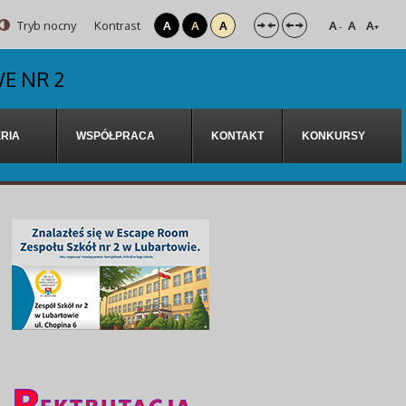
Tryb nocny
Kontrast
A
A
A
A
A
A
-
+
E NR 2
RIA
WSPÓŁPRACA
KONTAKT
KONKURSY