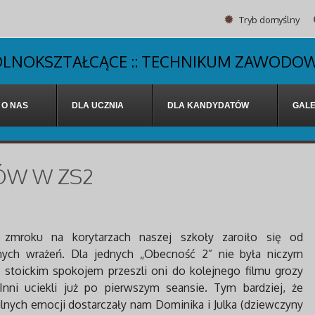
Tryb domyślny
OGÓLNOKSZTAŁCĄCE :: TECHNIKUM ZAWODOW
O NAS
DLA UCZNIA
DLA KANDYDATÓW
GALE
RÓW W ZS2
zmroku na korytarzach naszej szkoły zaroiło się od
nych wrażeń. Dla jednych „Obecność 2” nie była niczym
e stoickim spokojem przeszli oni do kolejnego filmu grozy
Inni uciekli już po pierwszym seansie. Tym bardziej, że
lnych emocji dostarczały nam Dominika i Julka (dziewczyny