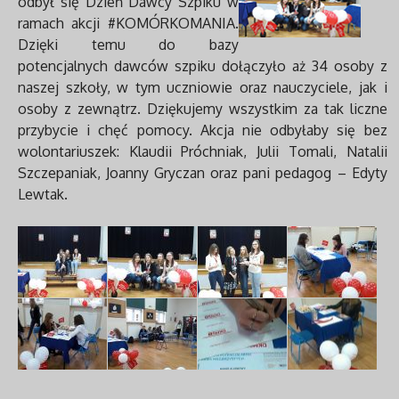
odbył się Dzień Dawcy Szpiku w
ramach akcji #KOMÓRKOMANIA.
Dzięki temu do bazy
potencjalnych dawców szpiku dołączyło aż 34 osoby z
naszej szkoły, w tym uczniowie oraz nauczyciele, jak i
osoby z zewnątrz. Dziękujemy wszystkim za tak liczne
przybycie i chęć pomocy. Akcja nie odbyłaby się bez
wolontariuszek: Klaudii Próchniak, Julii Tomali, Natalii
Szczepaniak, Joanny Gryczan oraz pani pedagog – Edyty
Lewtak.