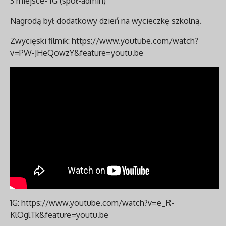
3 miejsce- IG (społ-admin)
Nagrodą był dodatkowy dzień na wycieczkę szkolną.
Zwycięski filmik: https://www.youtube.com/watch?
v=PW-JHeQowzY&feature=youtu.be
1G: https://www.youtube.com/watch?v=e_R-
KlOglTk&feature=youtu.be