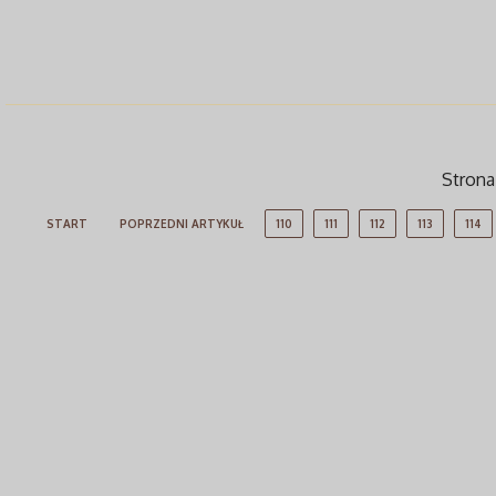
Strona 
START
POPRZEDNI ARTYKUŁ
110
111
112
113
114