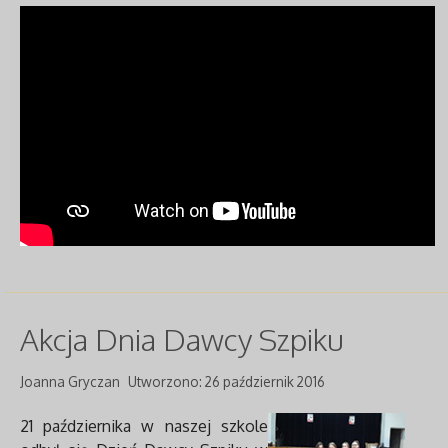
Akcja Dnia Dawcy Szpiku
Joanna Gryczan
Utworzono: 26 październik 2016
21 października w naszej szkole