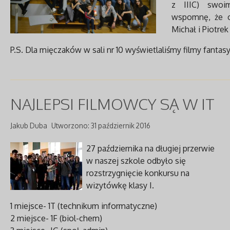
z IIIC) swoim
wspomnę, że o 
Michał i Piotrek
P.S. Dla mięczaków w sali nr 10 wyświetlaliśmy filmy fanta
NAJLEPSI FILMOWCY SĄ W IT
Jakub Duba
Utworzono: 31 październik 2016
27 października na długiej przerwie
w naszej szkole odbyło się
rozstrzygnięcie konkursu na
wizytówkę klasy I.
1 miejsce- 1T (technikum informatyczne)
2 miejsce- 1F (biol-chem)