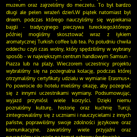
muzeum oraz zajrzeliśmy do meczetu. To był bardzo
długi ale pełen wrażeń dzień.W piątek natomiast był
dniem, podczas którego nauczyliśmy się wypiekania
bajgli - tradycyjnego pieczywa tureckiego,którego
później mogliśmy skosztować wraz z łykiem
aromatycznej Turkish coffee lub tea. Po południu chwila
oddechu czyli czas wolny, który spędziliśmy w wybrany
sposób - w największym centrum handlowym Samsun -
Piazza lub na plaży. Wieczorem uczestnicy projektu
wybraliśmy się na pożegnalna kolację, podczas której
otrzymaliśmy certyfikaty udziału w wymianie Erasmus+.
Po powrocie do hotelu mieliśmy okazję, aby pożegnać
się z innymi uczestnikami wymiany. Podsumowując,
wyjazd przyniósł wiele korzyści. Dzięki niemu
poznaliśmy kulturę, historię oraz kuchnię Turcji,
zintegrowaliśmy się z uczniami i nauczycielami z innych
państw, poprawiliśmy swoje zdolności językowe oraz
komunikacyjne, zawarliśmy wiele przyjaźni oraz
nauczyliśmy się wiele na temat ochrony środowiska.