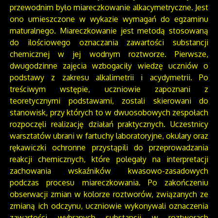
przewodnim było miareczkowanie alkacymetryczne. Jest
ono umieszczone w wykazie wymagań do egzaminu
maturalnego. Miareczkowanie jest metodą stosowaną
do ilościowego oznaczania zawartości substancji
chemicznej w jej wodnym roztworze. Pierwsze,
dwugodzinne zajęcia wzbogaciły wiedzę uczniów o
podstawy z zakresu alkalimetrii i acydymetrii. Po
treściwym wstępie, uczniowie zapoznani z
teoretycznymi podstawami, zostali skierowani do
stanowisk, przy których to w dwuosobowych zespołach
rozpoczęli realizację działań praktycznych. Uczestnicy
warsztatów ubrani w fartuchy laboratoryjne, okulary oraz
rękawiczki ochronne przystąpili do przeprowadzania
reakcji chemicznych, które polegały na interpretacji
zachowania wskaźników kwasowo-zasadowych
podczas procesu miareczkowania. Po zakończeniu
obserwacji zmian w kolorze roztworów, związanych ze
zmianą ich odczynu, uczniowie wykonywali oznaczenia
zawartości wybranych substancji w roztworach