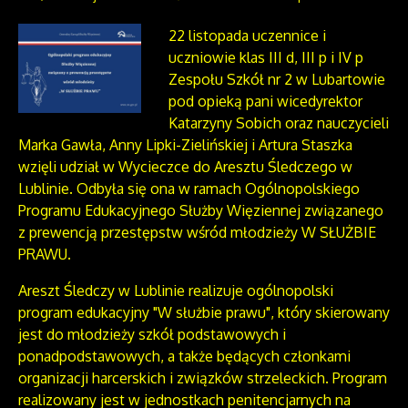
22 listopada uczennice i
uczniowie klas III d, III p i IV p
Zespołu Szkół nr 2 w Lubartowie
pod opieką pani wicedyrektor
Katarzyny Sobich oraz nauczycieli
Marka Gawła, Anny Lipki-Zielińskiej i Artura Staszka
wzięli udział w Wycieczce do Aresztu Śledczego w
Lublinie. Odbyła się ona w ramach Ogólnopolskiego
Programu Edukacyjnego Służby Więziennej związanego
z prewencją przestępstw wśród młodzieży W SŁUŻBIE
PRAWU.
Areszt Śledczy w Lublinie realizuje ogólnopolski
program edukacyjny "W służbie prawu", który skierowany
jest do młodzieży szkół podstawowych i
ponadpodstawowych, a także będących członkami
organizacji harcerskich i związków strzeleckich. Program
realizowany jest w jednostkach penitencjarnych na