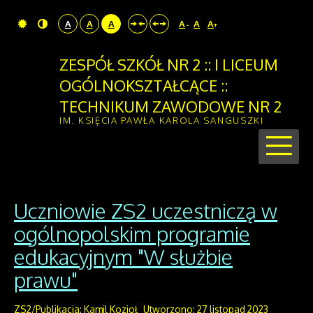
A
A
A
A
A
A
-
+
ZESPÓŁ SZKÓŁ NR 2 :: I LICEUM
OGÓLNOKSZTAŁCĄCE ::
TECHNIKUM ZAWODOWE NR 2
IM. KSIĘCIA PAWŁA KAROLA SANGUSZKI
Uczniowie ZS2 uczestniczą w
ogólnopolskim programie
edukacyjnym "W służbie
prawu"
ZS2/Publikacja: Kamil Kozioł
Utworzono: 27 listopad 2023