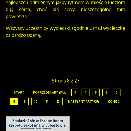
najlepsze i odmiennym jakby rytmem w mieście ludziom
biją serca, choć dla serca nieszczególne tam
powietrze…”
Wszyscy uczestnicy wycieczki zgodnie uznali wycieczkę
za bardzo udaną.
Strona 8 z 27
START
POPRZEDNI ARTYKUŁ
3
4
5
6
7
8
9
10
11
12
NASTĘPNY ARTYKUŁ
KONIEC