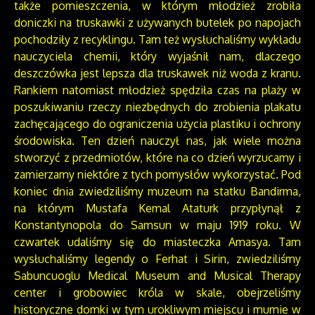
także pomieszczenia, w którym młodzież zrobiła
doniczki na truskawki z używanych butelek po napojach
pochodziły z recyklingu. Tam też wysłuchaliśmy wykładu
nauczyciela chemii, który wyjaśnił nam, dlaczego
deszczówka jest lepsza dla truskawek niż woda z kranu.
Rankiem natomiast młodzież spędziła czas na plaży w
poszukiwaniu rzeczy niezbędnych do zrobienia plakatu
zachęcającego do ograniczenia użycia plastiku i ochrony
środowiska. Ten dzień nauczył nas, jak wiele można
stworzyć z przedmiotów, które na co dzień wyrzucamy i
zamierzamy niektóre z tych pomysłów wykorzystać. Pod
koniec dnia zwiedziliśmy muzeum na statku Bandirma,
na którym Mustafa Kemal Ataturk przypłynął z
Konstantynopola do Samsun w maju 1919 roku. W
czwartek udaliśmy się do miasteczka Amasya. Tam
wysłuchaliśmy legendy o Ferhat i Sirin, zwiedziliśmy
Sabuncuoglu Medical Museum and Musical Therapy
center i grobowiec króla w skale, obejrzeliśmy
historyczne domki w tym urokliwym miejscu i mumie w