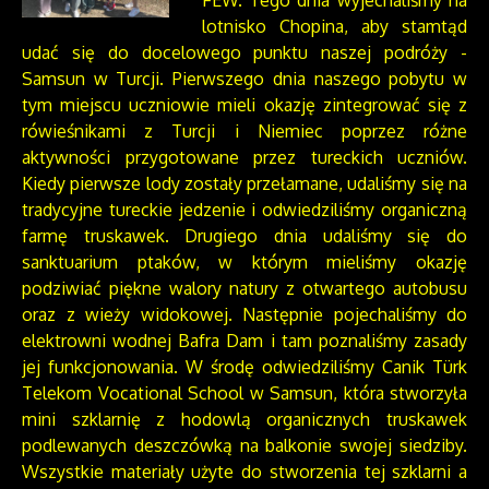
lotnisko Chopina, aby stamtąd
udać się do docelowego punktu naszej podróży -
Samsun w Turcji. Pierwszego dnia naszego pobytu w
tym miejscu uczniowie mieli okazję zintegrować się z
rówieśnikami z Turcji i Niemiec poprzez różne
aktywności przygotowane przez tureckich uczniów.
Kiedy pierwsze lody zostały przełamane, udaliśmy się na
tradycyjne tureckie jedzenie i odwiedziliśmy organiczną
farmę truskawek. Drugiego dnia udaliśmy się do
sanktuarium ptaków, w którym mieliśmy okazję
podziwiać piękne walory natury z otwartego autobusu
oraz z wieży widokowej. Następnie pojechaliśmy do
elektrowni wodnej Bafra Dam i tam poznaliśmy zasady
jej funkcjonowania. W środę odwiedziliśmy Canik Türk
Telekom Vocational School w Samsun, która stworzyła
mini szklarnię z hodowlą organicznych truskawek
podlewanych deszczówką na balkonie swojej siedziby.
Wszystkie materiały użyte do stworzenia tej szklarni a