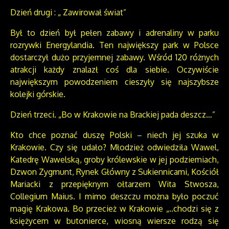
Dzień drugi : „ Zawirował świat”
Był to dzień był pełen zabawy i adrenaliny w parku
rozrywki Energylandia. Ten największy park w Polsce
dostarczył dużo przyjemnej zabawy. Wśród 120 różnych
atrakcji każdy znalazł coś dla siebie. Oczywiście
największym powodzeniem cieszyły się najszybsze
kolejki górskie.
Dzień trzeci. „Bo w Krakowie na Brackiej pada deszcz…”
Kto chce poznać duszę Polski – niech jej szuka w
Krakowie. Czy się udało? Młodzież odwiedziła Wawel,
Katedrę Wawelską, groby królewskie w jej podziemiach,
Dzwon Zygmunt, Rynek Główny z Sukiennicami, Kościół
Mariacki z przepięknym ołtarzem Wita Stwosza,
Collegium Maius. I mimo deszczu można było poczuć
magię Krakowa. Bo przecież w Krakowie „..chodzi się z
księżycem w butonierce, wiosną wiersze rodzą się