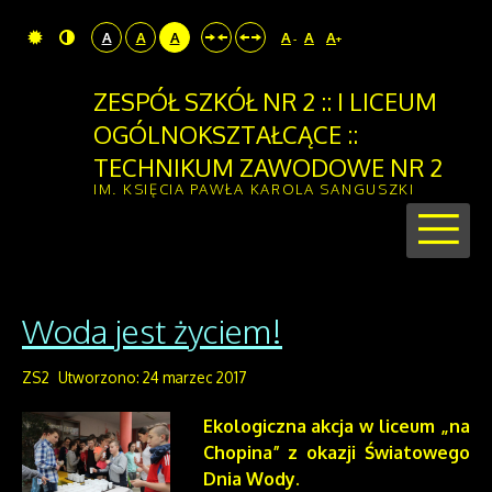
A
A
A
A
A
A
-
+
ZESPÓŁ SZKÓŁ NR 2 :: I LICEUM
OGÓLNOKSZTAŁCĄCE ::
TECHNIKUM ZAWODOWE NR 2
IM. KSIĘCIA PAWŁA KAROLA SANGUSZKI
Woda jest życiem!
ZS2
Utworzono: 24 marzec 2017
Ekologiczna akcja w liceum „na
Chopina” z okazji Światowego
Dnia Wody.