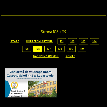
Strona 106 z 119
START
POPRZEDNI ARTYKUŁ
101
102
103
104
105
106
107
108
109
110
NASTĘPNY ARTYKUŁ
KONIEC