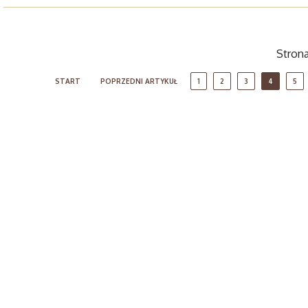
Strona
START
POPRZEDNI ARTYKUŁ
1
2
3
4
5