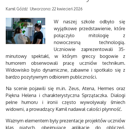
Kamil Góźdź
Utworzono: 22 kwiecień 2026
W naszej szkole odbyło się
wyjątkowe przedstawienie, które
połączyło mitologię z
nowoczesną technologią.
Uczniowie zaprezentowali 35-
minutowy spektakl, w którym greccy bogowie z
humorem obserwowali pracę uczniów technikum.
Widowisko było dynamiczne, zabawne i spotkało się z
bardzo pozytywnym odbiorem publiczności.
Na scenie pojawili się m.in. Zeus, Atena, Hermes oraz
Piękna Helena i charakterystyczna Sprzątaczka. Dialogi
pełne humoru i ironii często wywoływały śmiech
widowni, a prowadzący Kamil nadawał całości płynność.
Ważnym elementem były prezentacje projektów uczniów
klas piątych, obejmujące aplikacje do obliczeń,