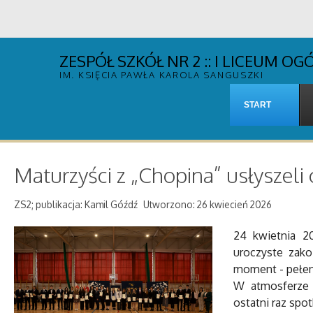
ZESPÓŁ SZKÓŁ NR 2 :: I LICEUM 
IM. KSIĘCIA PAWŁA KAROLA SANGUSZKI
START
Maturzyści z „Chopina” usłyszeli
ZS2; publikacja: Kamil Góźdź
Utworzono: 26 kwiecień 2026
24 kwietnia 2
uroczyste zako
moment - pełen
W atmosferze r
ostatni raz spo