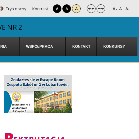
Tryb nocny
Kontrast
A
A
A
A
A
A
-
+
E NR 2
RIA
WSPÓŁPRACA
KONTAKT
KONKURSY