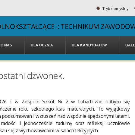
Tryb domyślny
OGÓLNOKSZTAŁCĄCE :: TECHNIKUM ZAWODOW
O NAS
DLA UCZNIA
DLA KANDYDATÓW
GALE
 ostatni dzwonek.
026 r. w Zespole Szkół Nr 2 w Lubartowie odbyło się
ńczenie roku szkolnego klas maturalnych. To wyjątkowy
 podsumowań i wzruszeń nad wspólnie spędzonymi latami.
adości i jednocześnie zadumy oraz refleksji uczniowie
tkali się z wychowawcami w salach lekcyjnych.