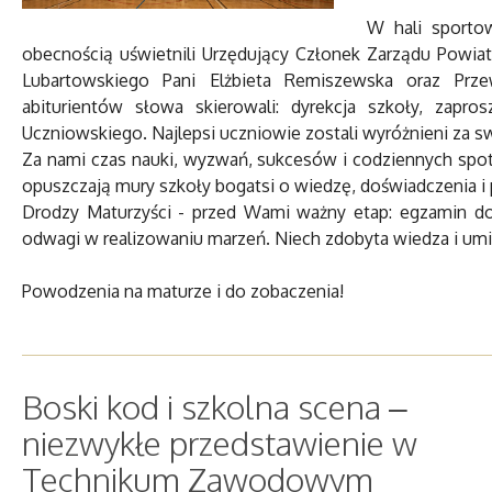
W hali sportow
obecnością uświetnili Urzędujący Członek Zarządu Powia
Lubartowskiego Pani Elżbieta Remiszewska oraz Pr
abiturientów słowa skierowali: dyrekcja szkoły, zapr
Uczniowskiego. Najlepsi uczniowie zostali wyróżnieni za sw
Za nami czas nauki, wyzwań, sukcesów i codziennych spot
opuszczają mury szkoły bogatsi o wiedzę, doświadczenia i p
Drodzy Maturzyści - przed Wami ważny etap: egzamin do
odwagi w realizowaniu marzeń. Niech zdobyta wiedza i umi
Powodzenia na maturze i do zobaczenia!
Boski kod i szkolna scena –
niezwykłe przedstawienie w
Technikum Zawodowym