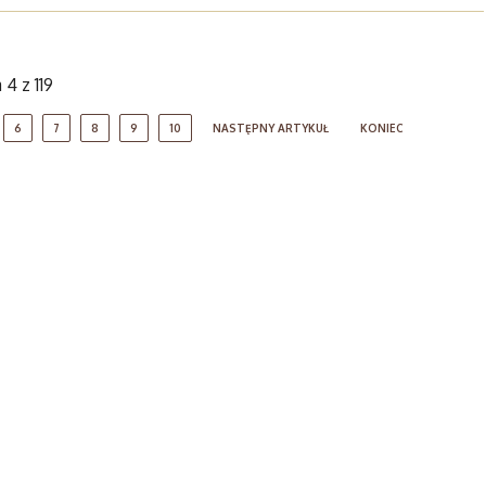
 4 z 119
6
7
8
9
10
NASTĘPNY ARTYKUŁ
KONIEC