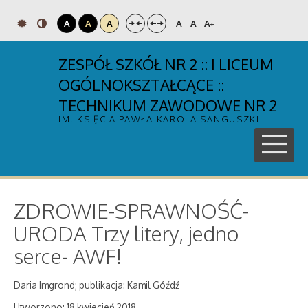
A
A
A
A
A
A
-
+
ZESPÓŁ SZKÓŁ NR 2 :: I LICEUM
OGÓLNOKSZTAŁCĄCE ::
TECHNIKUM ZAWODOWE NR 2
IM. KSIĘCIA PAWŁA KAROLA SANGUSZKI
ZDROWIE-SPRAWNOŚĆ-
URODA Trzy litery, jedno
serce- AWF!
Daria Imgrond; publikacja: Kamil Góźdź
Utworzono: 18 kwiecień 2018