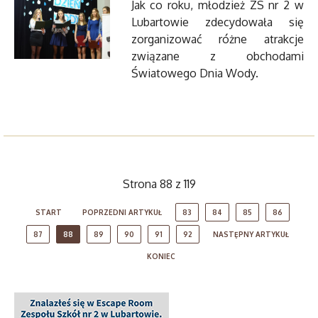
Jak co roku, młodzież ZS nr 2 w
Lubartowie zdecydowała się
zorganizować różne atrakcje
związane z obchodami
Światowego Dnia Wody.
Strona 88 z 119
START
POPRZEDNI ARTYKUŁ
83
84
85
86
87
88
89
90
91
92
NASTĘPNY ARTYKUŁ
KONIEC