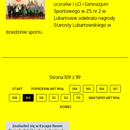
uczniów I LO i Gimnazjum
Sportowego w ZS nr 2 w
Lubartowie odebrało nagrody
Starosty Lubartowskiego w
dziedzinie sportu.
Strona 109 z 119
START
POPRZEDNI ARTYKUŁ
104
105
106
107
108
109
110
111
112
113
NASTĘPNY ARTYKUŁ
KONIEC