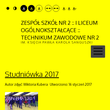
A
A
A
A
A
A
-
+
ZESPÓŁ SZKÓŁ NR 2 :: I LICEUM
OGÓLNOKSZTAŁCĄCE ::
TECHNIKUM ZAWODOWE NR 2
IM. KSIĘCIA PAWŁA KAROLA SANGUSZKI
Studniówka 2017
Autor zdjęć: Wiktoria Kubera
Utworzono: 16 styczeń 2017