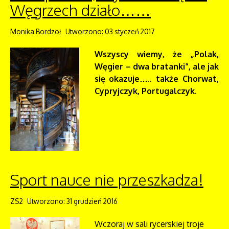
Węgrzech działo……
Monika Bordzoł
Utworzono: 03 styczeń 2017
Wszyscy wiemy, że „Polak,
Węgier – dwa bratanki”, ale jak
się okazuje….. także Chorwat,
Cypryjczyk, Portugalczyk.
Sport nauce nie przeszkadza!
ZS2
Utworzono: 31 grudzień 2016
Wczoraj w sali rycerskiej troje